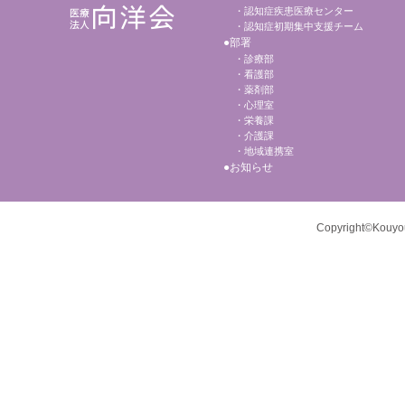
認知症疾患医療センター
認知症初期集中支援チーム
部署
診療部
看護部
薬剤部
心理室
栄養課
介護課
地域連携室
お知らせ
Copyright©Kouyou-