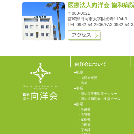
医療法人向洋会 協和病
〒883-0021
宮崎県日向市大字財光寺1194-3
TEL.0982-54-2806/FAX.0982-54-
向洋会について
概要
向洋会概要
沿革
事業
認知症疾患医療センター
認知症初期集中支援チーム
部署
診療部
看護部
薬剤部
心理室
栄養課