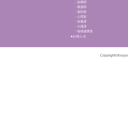
診療部
看護部
薬剤部
心理室
栄養課
介護課
地域連携室
お知らせ
Copyright©Kouyou-